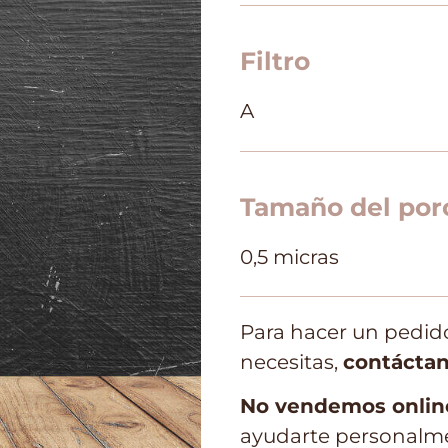
Filtro
A
Tamaño del poro 
0,5 micras
Para hacer un pedido
necesitas,
contácta
No vendemos onlin
ayudarte personalmen