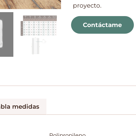
proyecto.
Contáctame
abla medidas
Polipropileno