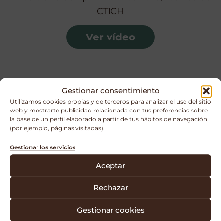
CTICH
Ver vídeo
Cultivo de champiñón con Compost
Gestionar consentimiento
Fase III
Utilizamos cookies propias y de terceros para analizar el uso del sitio
web y mostrarte publicidad relacionada con tus preferencias sobre
la base de un perfil elaborado a partir de tus hábitos de navegación
(por ejemplo, páginas visitadas).
Gestionar los servicios
Hablamos de Compost Fase III cuando el
Aceptar
cultivador compra el compost incubado en
masa. Hay dos opciones de venta: a granel o
Rechazar
en cajas móviles.
Gestionar cookies