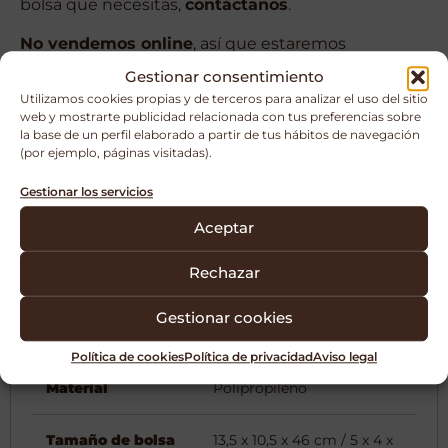
bolsa que necesitas,
contáctanos
.
No vendemos online
, así que estaremos
encantados de ayudarte personalmente a elegir la
Gestionar consentimiento
opción perfecta para tu proyecto.
Utilizamos cookies propias y de terceros para analizar el uso del sitio
web y mostrarte publicidad relacionada con tus preferencias sobre
la base de un perfil elaborado a partir de tus hábitos de navegación
Contáctame
(por ejemplo, páginas visitadas).
Gestionar los servicios
Aceptar
Características
Modo de uso
Rechazar
Tabla medidas
Gestionar cookies
Política de cookies
Política de privacidad
Aviso legal
Material
Polipropileno
Tamaño de bolsa
13,5 x 10,5 x 46 cm / 5 x 4 x