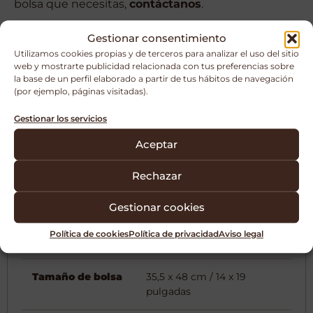
bolsa que necesitas,
contáctanos
.
No vendemos online
, así que estaremos
Gestionar consentimiento
encantados de ayudarte personalmente a elegir la
Utilizamos cookies propias y de terceros para analizar el uso del sitio
opción perfecta para tu proyecto.
web y mostrarte publicidad relacionada con tus preferencias sobre
la base de un perfil elaborado a partir de tus hábitos de navegación
(por ejemplo, páginas visitadas).
Contáctame
Gestionar los servicios
Aceptar
Rechazar
Características
Modo de uso
Gestionar cookies
Política de cookies
Política de privacidad
Aviso legal
Material
Polipropileno
Tamaño de bolsa
35,5 x 48 cm / 14 x 19
pulgadas