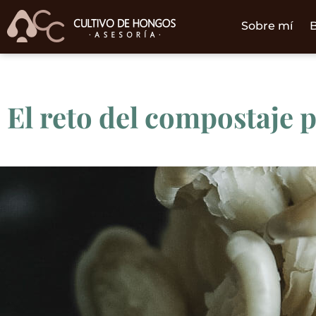
Sobre mí
B
El reto del compostaje p