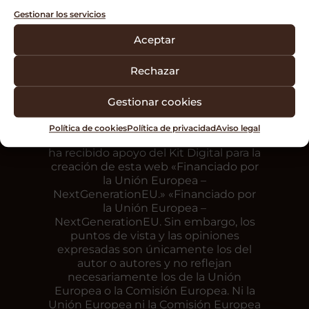
Gestionar los servicios
Aceptar
Rechazar
Gestionar cookies
Política de cookies
Política de privacidad
Aviso legal
ACC Cultivo de Hongos Asesoría, S.L.U.
ha recibido apoyo del Kit Digital para la
creación de esta web «Financiado por
la Unión Europea –
NextGenerationEU.» «Financiado por
la Unión Europea –
NextGenerationEU. Sin embargo, los
puntos de vista y las opiniones
expresadas son únicamente los del
autor o autores y no reflejan
necesariamente los de la Unión
Europea o la Comisión Europea. Ni la
Unión Europea ni la Comisión Europea