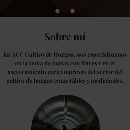
Venta de bolsas con
filtro
Sobre mí
En ACC Cultivo de Hongos, nos especializamos
Para la producción de micelio, cultivo de
en la venta de bolsas con filtros y en el
hongos y organismos de Biocontrol
asesoramiento para empresas del sector del
cultivo de hongos comestibles y medicinales.
Más información