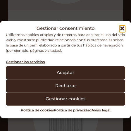
Filtro B
Gestionar consentimiento
Laminados de polipropileno sin
Utilizamos cookies propias y de terceros para analizar el uso del sitio
tejer con teflon.
web y mostrarte publicidad relacionada con tus preferencias sobre
la base de un perfil elaborado a partir de tus hábitos de navegación
Tamaño de poro 5 micras.
(por ejemplo, páginas visitadas).
Gestionar los servicios
Aceptar
Rechazar
Gestionar cookies
Política de cookies
Política de privacidad
Aviso legal