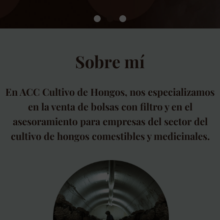
Venta de bolsas con
filtro
Sobre mí
En ACC Cultivo de Hongos, nos especializamos
Para la producción de micelio, cultivo de
en la venta de bolsas con filtro y en el
hongos y organismos de Biocontrol
asesoramiento para empresas del sector del
cultivo de hongos comestibles y medicinales.
Más información